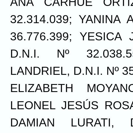
ANA CARHUE ORTÍZ
32.314.039; YANINA 
36.776.399; YESIC
D.N.I. Nº 32.038
LANDRIEL, D.N.I. Nº 
ELIZABETH MOYANO,
LEONEL JESÚS ROSALE
DAMIAN LURATI, D