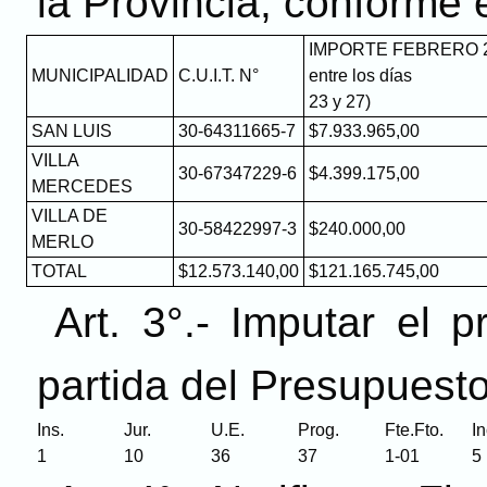
la Provincia, conforme e
IMPORTE FEBRERO 20
MUNICIPALIDAD
C.U.I.T. N°
entre los días
23 y 27)
SAN LUIS
30-64311665-7
$7.933.965,00
VILLA
30-67347229-6
$4.399.175,00
MERCEDES
VILLA DE
30-58422997-3
$240.000,00
MERLO
TOTAL
$12.573.140,00
$121.165.745,00
Art. 3°.- Imputar el 
partida del Presupuesto